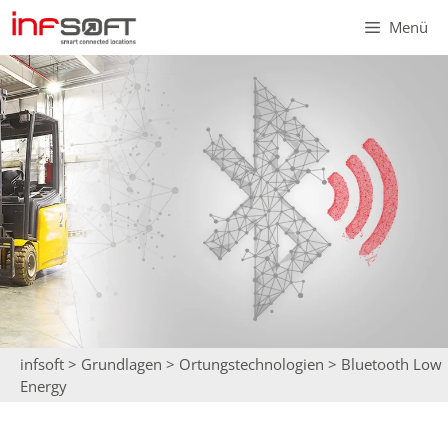
Zum
Menü
Inhalt
springen
infsoft
>
Grundlagen
>
Ortungstechnologien
>
Bluetooth Low
Energy