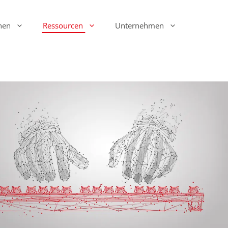
hen
Ressourcen
Unternehmen
Ink Display Beacons
infsoft Analytics
Anwesenheit & Bewegung
infsoft Software
Development Kit (SDK)
infsoft Reporting
Umgebungsmonitoring
infsoft Web Services
infsoft Assets
infsoft Sensors
infsoft Automation
infsoft CAFM