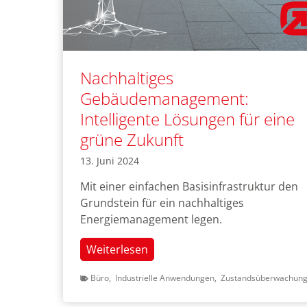
Nachhaltiges
Gebäudemanagement:
Intelligente Lösungen für eine
grüne Zukunft
13. Juni 2024
Mit einer einfachen Basisinfrastruktur den
Grundstein für ein nachhaltiges
Energiemanagement legen.
Nachhaltiges
Weiterlesen
Gebäudemanagement:
Büro
,
Industrielle Anwendungen
,
Zustandsüberwachun
Intelligente
Lösungen