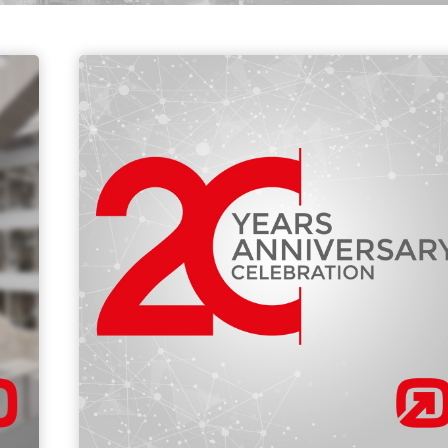
infsoft BLE as a Service
infsoft Users