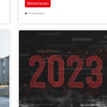
1.
Weiterlesen
infsoft
Firmennews
Community
Day