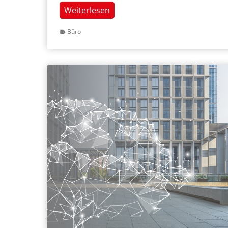
Gesamtlösung
Weiterlesen
zur
Büro
modernen
Arbeitsplatzgestaltung