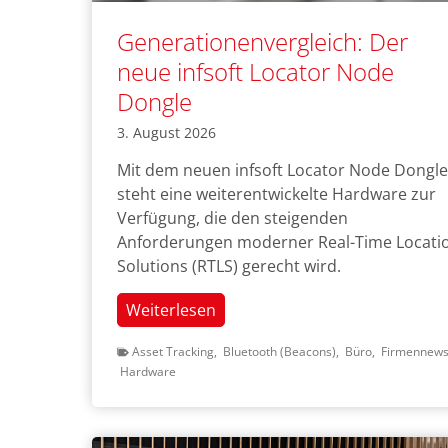
Generationenvergleich: Der
neue infsoft Locator Node
Dongle
3. August 2026
Mit dem neuen infsoft Locator Node Dongle
steht eine weiterentwickelte Hardware zur
Verfügung, die den steigenden
Anforderungen moderner Real-Time Locati
Solutions (RTLS) gerecht wird.
Generationenvergleich:
Weiterlesen
Der
Asset Tracking
,
Bluetooth (Beacons)
,
Büro
,
Firmennew
neue
Hardware
infsoft
Locator
Node