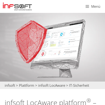
Zum
Menü
Inhalt
springen
infsoft
>
Plattform
>
infsoft LocAware
>
IT-Sicherheit
®
infsoft LocAware platform
–