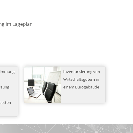
ng im Lageplan
stimmung
Inventarisierung von
Wirtschaftsgütern in
ssung
einem Bürogebäude
betten