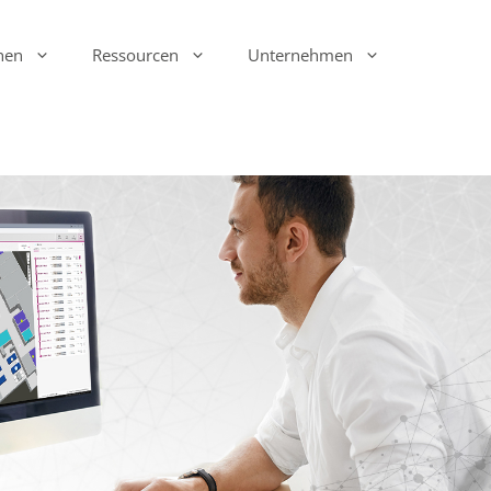
hen
Ressourcen
Unternehmen
Ink Display Beacons
infsoft Analytics
Anwesenheit & Bewegung
infsoft Software
Development Kit (SDK)
infsoft Reporting
Umgebungsmonitoring
infsoft Web Services
infsoft Assets
infsoft Sensors
infsoft Automation
infsoft CAFM