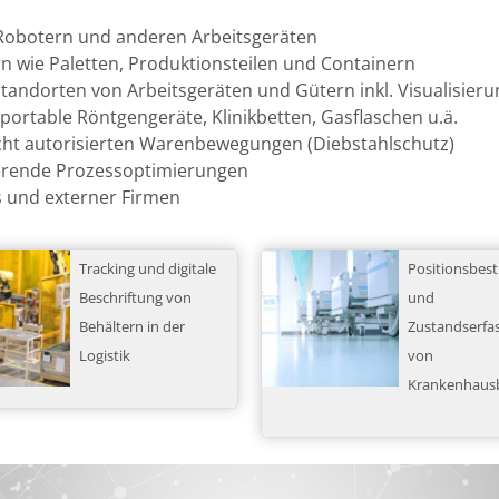
 Robotern und anderen Arbeitsgeräten
 wie Paletten, Produktionsteilen und Containern
andorten von Arbeitsgeräten und Gütern inkl. Visualisieru
portable Röntgengeräte, Klinikbetten, Gasflaschen u.ä.
icht autorisierten Warenbewegungen (Diebstahlschutz)
erende Prozessoptimierungen
 und externer Firmen
Tracking und digitale
Positionsbe
Beschriftung von
und
Behältern in der
Zustandserfa
Logistik
von
Krankenhaus