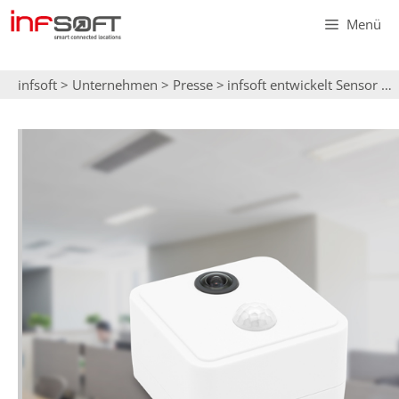
Zum
Menü
Inhalt
springen
infsoft
>
Unternehmen
>
Presse
>
infsoft entwickelt Sensor mit KI-Unterstützung für smarte Belegungserkennung