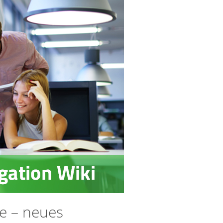
infsoft BLE as a Service
infsoft Users
e – neues