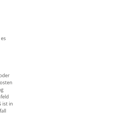
 es
 oder
Kosten
ng
mfeld
ist in
all