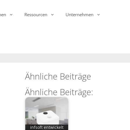
hen
Ressourcen
Unternehmen
Ink Display Beacons
infsoft Analytics
Anwesenheit & Bewegung
infsoft Software
Development Kit (SDK)
infsoft Reporting
Umgebungsmonitoring
infsoft Web Services
infsoft Assets
Ähnliche Beiträge
infsoft Sensors
infsoft Automation
Ähnliche Beiträge:
infsoft CAFM
infsoft entwickelt