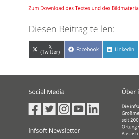
Zum Download des Textes und des Bildmateria
Diesen Beitrag teilen:
Share
X
Share
Share
Facebook
LinkedIn
on
(Twitter)
on
on
Social Media
Über i
Die infs
Großmeh
seit 20
Ortung 
infsoft Newsletter
Auslast