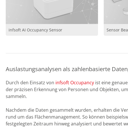
infsoft AI Occupancy Sensor
Sensor Be
Auslastungsanalysen als zahlenbasierte Date
Durch den Einsatz von
infsoft Occupancy
ist eine genau
der präzisen Erkennung von Personen und Objekten, um
sammeln.
Nachdem die Daten gesammelt wurden, erhalten die Veran
rund um das Flächenmanagement. So können beispielswe
festgelegten Zeitraum hinweg analysiert und bewertet w