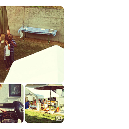
infsoft BLE as a Service
infsoft Users