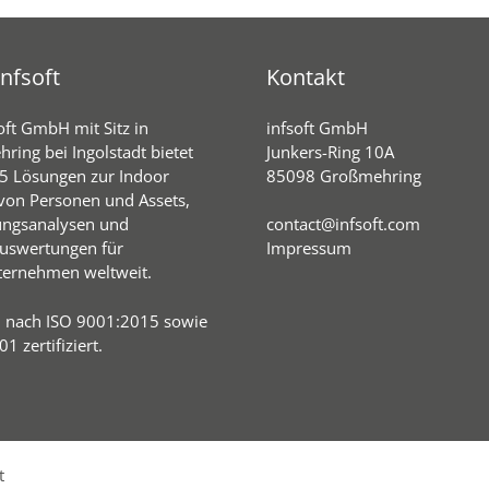
nfsoft
Kontakt
oft GmbH mit Sitz in
infsoft GmbH
ring bei Ingolstadt bietet
Junkers-Ring 10A
05 Lösungen zur Indoor
85098 Großmehring
von Personen und Assets,
ungsanalysen und
contact@infsoft.com
uswertungen für
Impressum
ernehmen weltweit.
d nach ISO 9001:2015 sowie
1 zertifiziert.
t