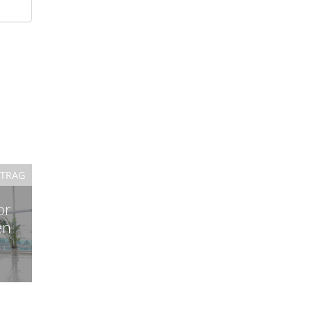
ITRAG
or
en