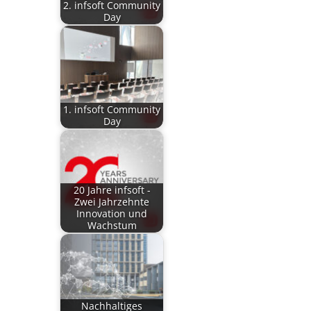
2. infsoft Community
Day
1. infsoft Community
Day
20 Jahre infsoft -
Zwei Jahrzehnte
Innovation und
Wachstum
Nachhaltiges