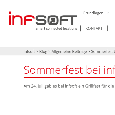
Zum
Inhalt
Grundlagen
springen
KONTAKT
Einstieg: Indoor O
IT-Sicherheit
infsoft Locator No
Digitalisierung (Di
Zugang &
infsoft Locator Be
infsoft
>
Blog
>
Allgemeine Beiträge
Berechtigungen
>
Sommerfest be
Positionsbestimmu
infsoft AI Occupan
Skalierbarkeit &
Sommerfest bei inf
Performance
Auslastungsanaly
infsoft E-Ink Disp
Wartung & Update
Sensorauswertun
Cisco Access Point
Am 24. Juli gab es bei infsoft ein Grillfest für d
Smart E-Labeling
Sensor Beacons
Asset- & Personen
Prozessautomation