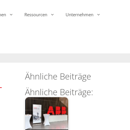
hen
Ressourcen
Unternehmen
Ink Display Beacons
infsoft Analytics
Anwesenheit & Bewegung
infsoft Software
Development Kit (SDK)
infsoft Reporting
Umgebungsmonitoring
infsoft Web Services
infsoft Assets
Ähnliche Beiträge
infsoft Sensors
infsoft Automation
Ähnliche Beiträge:
infsoft CAFM