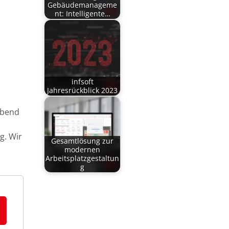
Gebäudemanageme
nt: Intelligente…
infsoft
Jahresrückblick 2023
 Abend
g. Wir
Gesamtlösung zur
modernen
Arbeitsplatzgestaltun
g