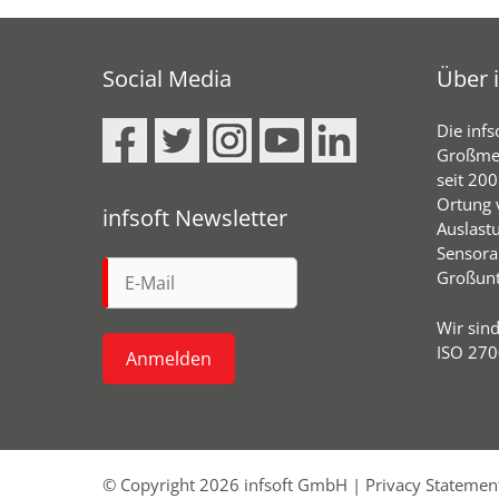
Social Media
Über i
Die infs
Großmeh
seit 20
Ortung 
infsoft Newsletter
Auslast
Sensora
Großunt
Wir sin
ISO 2700
© Copyright 2026 infsoft GmbH |
Privacy Statemen