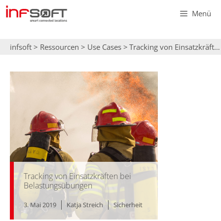
Zum
Menü
Inhalt
springen
infsoft
>
Ressourcen
>
Use Cases
>
Tracking von Einsatzkräften bei Belastungsübungen
Tracking von Einsatzkräften bei
Belastungsübungen
3. Mai 2019
Katja Streich
Sicherheit