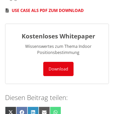
USE CASE ALS PDF ZUM DOWNLOAD
Kostenloses Whitepaper
Wissenswertes zum Thema Indoor
Positionsbestimmung
Download
Diesen Beitrag teilen:
Share
Share
Share
Share
Share