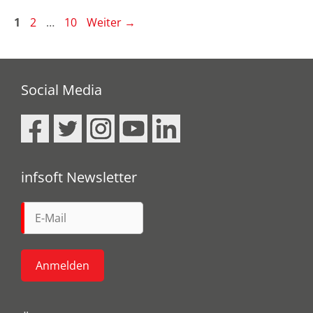
Seite
Seite
Seite
1
2
…
10
Weiter
→
Social Media
infsoft Newsletter