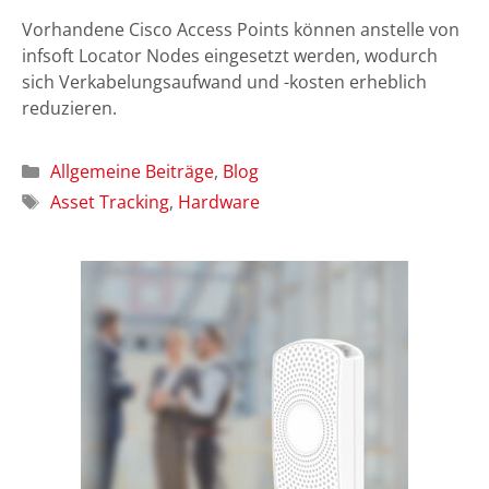
Vorhandene Cisco Access Points können anstelle von
infsoft Locator Nodes eingesetzt werden, wodurch
sich Verkabelungsaufwand und -kosten erheblich
reduzieren.
Kategorien
Allgemeine Beiträge
,
Blog
Schlagwörter
Asset Tracking
,
Hardware