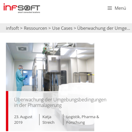
Zum
Menü
Inhalt
springen
infsoft
>
Ressourcen
>
Use Cases
>
Überwachung der Umgebungsbedingungen in der Pharmalagerung
Überwachung der Umgebungsbedingungen
in der Pharmalagerung
23. August
Katja
Logistik
,
Pharma &
2019
Streich
Forschung