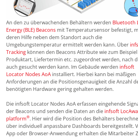
An den zu überwachenden Behältern werden
Bluetooth
Energy (BLE) Beacons
mit Temperatursensor befestigt, m
deren Hilfe neben dem Standort auch die
Umgebungstemperatur ermittelt werden kann. Über
inf
Tracking
können den Beacons Attribute wie zum Beispiel
Produktart, Liefertermin etc. zugeordnet werden, nach 
auch gesucht werden kann. Im Gebäude werden
infsoft
Locator Nodes AoA
installiert. Hierbei kann bei mäßigen
Anforderungen an die Positionsgenauigkeit die Anzahl d
benötigten Hardware gering gehalten werden.
Die infsoft Locator Nodes AoA erfassen eingehende Sign
der Beacons und senden die Daten an die
infsoft LocAw
®
platform
. Hier wird die Position des Behälters berechn
über individuell anpassbare Dashboards bereitgestellt. V
App oder Browser-Anwendung erhalten die Mitarbeiter Z