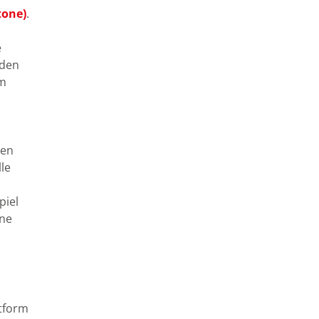
tone)
.
e
rden
im
ben
le
piel
ine
ttform