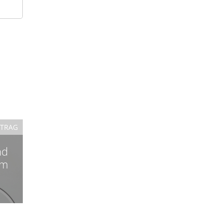
ITRAG
nd
um