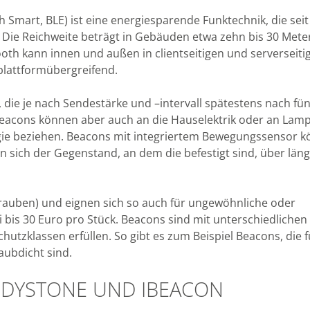
h Smart, BLE) ist eine energiesparende Funktechnik, die sei
 Die Reichweite beträgt in Gebäuden etwa zehn bis 30 Meter
ooth kann innen und außen in clientseitigen und serverseiti
plattformübergreifend.
die je nach Sendestärke und –intervall spätestens nach fün
eacons können aber auch an die Hauselektrik oder an Lam
gie beziehen. Beacons mit integriertem Bewegungssensor 
n sich der Gegenstand, an dem die befestigt sind, über län
rauben) und eignen sich so auch für ungewöhnliche oder
i bis 30 Euro pro Stück. Beacons sind mit unterschiedlichen
hutzklassen erfüllen. So gibt es zum Beispiel Beacons, die f
aubdicht sind.
DDYSTONE UND IBEACON