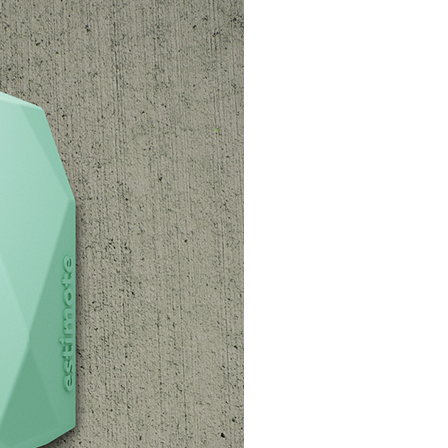
infsoft BLE as a Service
infsoft Users