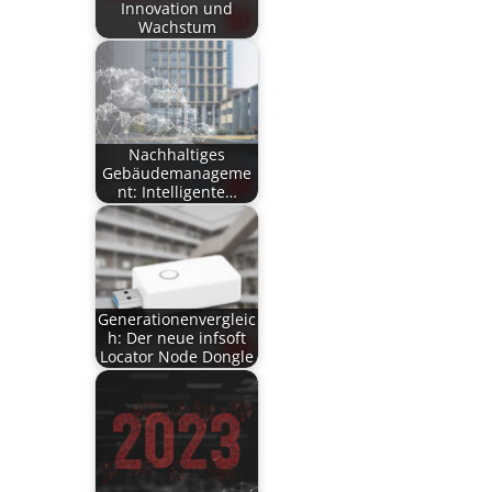
Innovation und
Wachstum
Nachhaltiges
Gebäudemanageme
nt: Intelligente…
Generationenvergleic
h: Der neue infsoft
Locator Node Dongle