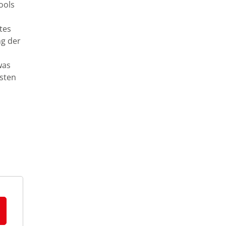
ools
tes
ng der
was
isten