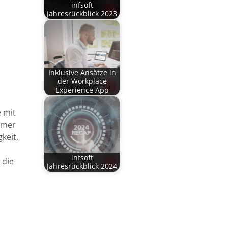
infsoft
Jahresrückblick 2023
Inklusive Ansätze in
der Workplace
Experience App
e mit
mmer
keit,
infsoft
 die
Jahresrückblick 2024