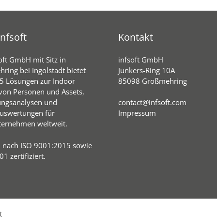
nfsoft
Kontakt
oft GmbH mit Sitz in
infsoft GmbH
ring bei Ingolstadt bietet
Junkers-Ring 10A
05 Lösungen zur Indoor
85098 Großmehring
von Personen und Assets,
ungsanalysen und
contact@infsoft.com
uswertungen für
Impressum
ernehmen weltweit.
d nach ISO 9001:2015 sowie
1 zertifiziert.
t