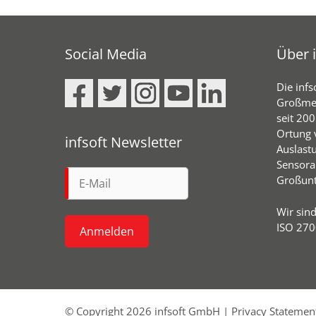
Social Media
Über i
Die infs
Großmeh
seit 20
Ortung 
infsoft Newsletter
Auslast
Sensora
Großunt
Wir sin
ISO 2700
© Copyright 2026 infsoft GmbH |
Privacy Statemen