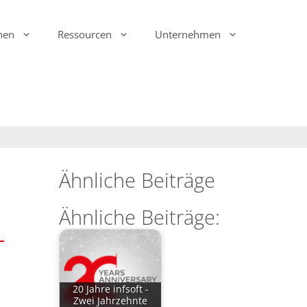
hen
Ressourcen
Unternehmen
Ink Display Beacons
infsoft Analytics
Anwesenheit & Bewegung
infsoft Software
Development Kit (SDK)
infsoft Reporting
Umgebungsmonitoring
infsoft Web Services
infsoft Assets
Ähnliche Beiträge
infsoft Sensors
infsoft Automation
Ähnliche Beiträge:
infsoft CAFM
20 Jahre infsoft -
Zwei Jahrzehnte