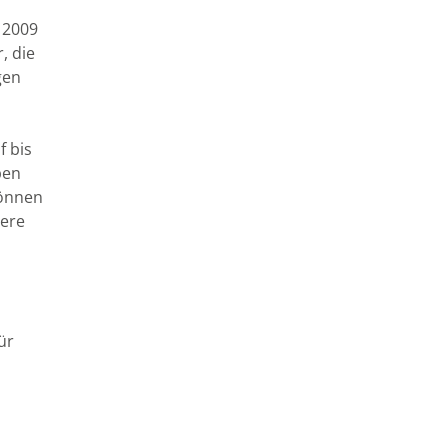
t 2009
, die
gen
f bis
pen
können
gere
ür