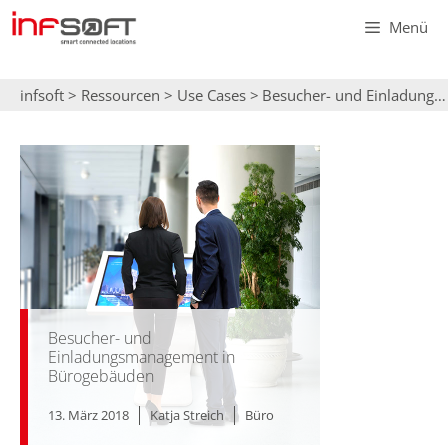
Zum
Menü
Inhalt
springen
infsoft
>
Ressourcen
>
Use Cases
>
Besucher- und Einladungsmanagement in Bürogebäuden
Besucher- und
Einladungsmanagement in
Bürogebäuden
13. März 2018
Katja Streich
Büro