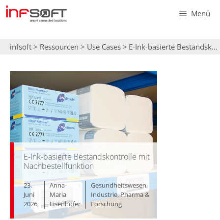
Zum
Menü
Inhalt
springen
infsoft
>
Ressourcen
>
Use Cases
>
E-Ink-basierte Bestandskontrolle mit Nachbestellfunktion
E-Ink-basierte Bestandskontrolle mit
Nachbestellfunktion
23.
Anna-
Gesundheitswesen
,
Juni
Maria
Industrie
,
Pharma &
2026
Eisenhofer
Forschung