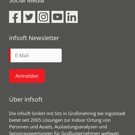
Social Media
e
k
n
p
r
)
infsoft Newsletter
Über infsoft
Die infsoft GmbH mit Sitz in Großmehring bei Ingolstadt
bietet seit 2005 Lösungen zur Indoor Ortung von
Personen und Assets, Auslastungsanalysen und
Sensorauswertungen für Großunternehmen weltweit.