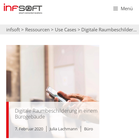
Zum
Menü
Inhalt
springen
infsoft
>
Ressourcen
>
Use Cases
>
Digitale Raumbeschilderung in einem Bürogebäude
Digitale Raumbeschilderung in einem
Bürogebäude
7. Februar 2020
Julia Lachmann
Büro