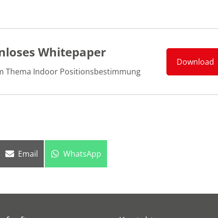
nloses Whitepaper
Download
m Thema Indoor Positionsbestimmung
Share
Share
Email
WhatsApp
on
on