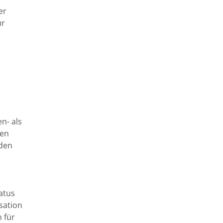
er
ur
n- als
hen
nden
atus
sation
 für