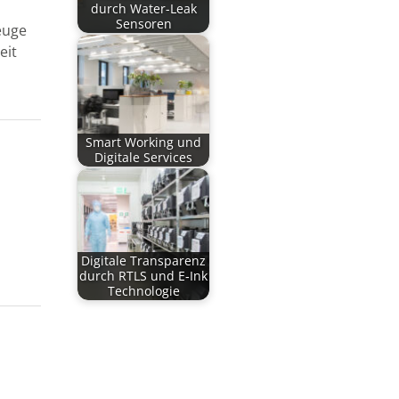
durch Water-Leak
Sensoren
euge
eit
Smart Working und
Digitale Services
Digitale Transparenz
durch RTLS und E‑Ink
Technologie