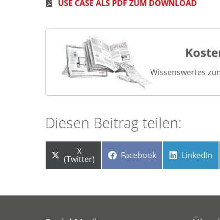
USE CASE ALS PDF ZUM DOWNLOAD
Koste
Wissenswertes zu
Diesen Beitrag teilen:
Share
X
Share
Share
Facebook
LinkedIn
on
(Twitter)
on
on