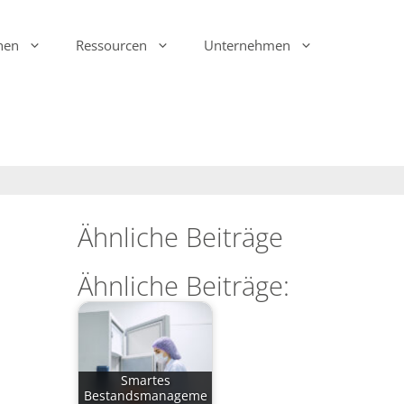
hen
Ressourcen
Unternehmen
Ink Display Beacons
infsoft Analytics
Anwesenheit & Bewegung
infsoft Software
Development Kit (SDK)
infsoft Reporting
Umgebungsmonitoring
infsoft Web Services
infsoft Assets
Ähnliche Beiträge
infsoft Sensors
infsoft Automation
Ähnliche Beiträge:
infsoft CAFM
Smartes
Bestandsmanageme