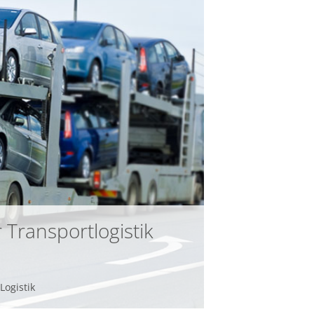
infsoft BLE as a Service
infsoft Users
 Transportlogistik
Logistik