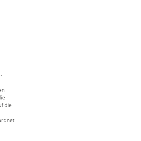
-
en
die
f die
ordnet