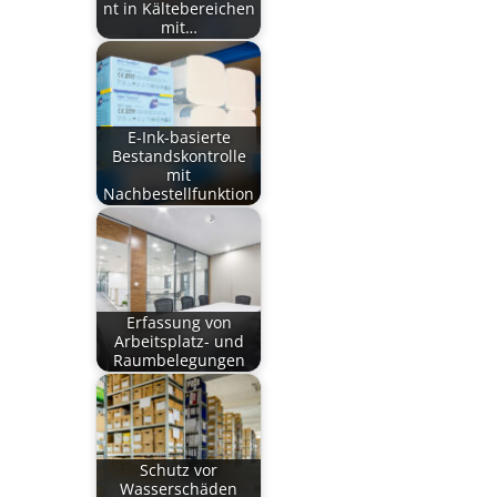
nt in Kältebereichen
mit…
E-Ink-basierte
Bestandskontrolle
mit
Nachbestellfunktion
Erfassung von
Arbeitsplatz- und
Raumbelegungen
Schutz vor
Wasserschäden