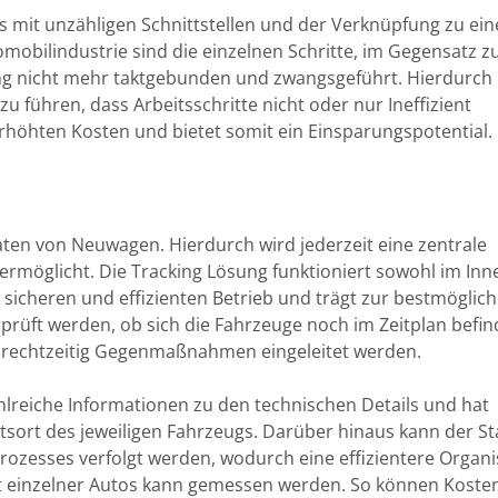
ss mit unzähligen Schnittstellen und der Verknüpfung zu ein
omobilindustrie sind die einzelnen Schritte, im Gegensatz z
ng nicht mehr taktgebunden und zwangsgeführt. Hierdurch
 führen, dass Arbeitsschritte nicht oder nur Ineffizient
erhöhten Kosten und bietet somit ein Einsparungspotential.
daten von Neuwagen. Hierdurch wird jederzeit eine zentrale
rmöglicht. Die Tracking Lösung funktioniert sowohl im Inne
sicheren und effizienten Betrieb und trägt zur bestmöglic
rprüft werden, ob sich die Fahrzeuge noch im Zeitplan befi
rechtzeitig Gegenmaßnahmen eingeleitet werden.
hlreiche Informationen zu den technischen Details und hat
ltsort des jeweiligen Fahrzeugs. Darüber hinaus kann der St
rozesses verfolgt werden, wodurch eine effizientere Organi
it einzelner Autos kann gemessen werden. So können Kosten